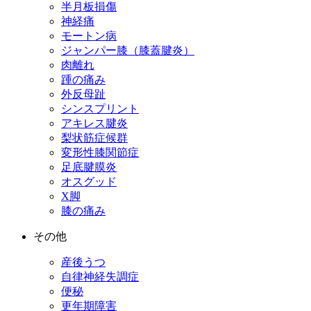
半月板損傷
神経痛
モートン病
ジャンパー膝（膝蓋腱炎）
肉離れ
踵の痛み
外反母趾
シンスプリント
アキレス腱炎
梨状筋症候群
変形性膝関節症
足底腱膜炎
オスグッド
X脚
膝の痛み
その他
産後うつ
自律神経失調症
便秘
更年期障害