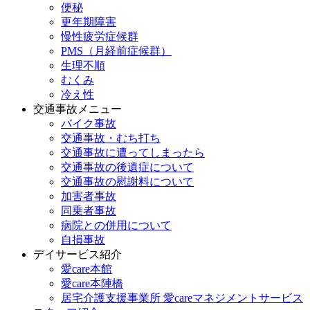
便秘
更年期障害
慢性疲労症候群
PMS（月経前症候群）
生理不順
むくみ
冷え性
交通事故メニュー
バイク事故
交通事故・むち打ち
交通事故に遭ってしまったら
交通事故の後遺症について
交通事故の慰謝料について
加害者事故
同乗者事故
病院との併用について
自損事故
デイサービス紹介
愛care本館
愛care本陣橋
居宅介護支援事業所 愛careマネジメントサービス