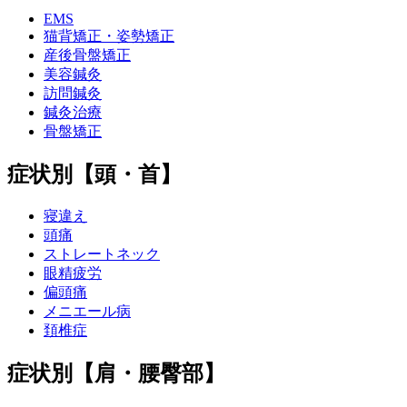
EMS
猫背矯正・姿勢矯正
産後骨盤矯正
美容鍼灸
訪問鍼灸
鍼灸治療
骨盤矯正
症状別【頭・首】
寝違え
頭痛
ストレートネック
眼精疲労
偏頭痛
メニエール病
頚椎症
症状別【肩・腰臀部】