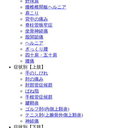
野球肩
腰椎椎間板ヘルニア
肩こり
背中の痛み
脊柱管狭窄症
坐骨神経痛
股関節痛
ヘルニア
ぎっくり腰
四十肩・五十肩
腰痛
症状別【上肢】
手のしびれ
肘の痛み
肘部管症候群
ばね指
手根管症候群
腱鞘炎
ゴルフ肘(内側上顆炎)
テニス肘(上腕骨外側上顆炎)
神経痛
症状別【下肢】