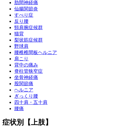
肋間神経痛
仙腸関節炎
すべり症
反り腰
頸肩腕症候群
猫背
梨状筋症候群
野球肩
腰椎椎間板ヘルニア
肩こり
背中の痛み
脊柱管狭窄症
坐骨神経痛
股関節痛
ヘルニア
ぎっくり腰
四十肩・五十肩
腰痛
症状別【上肢】