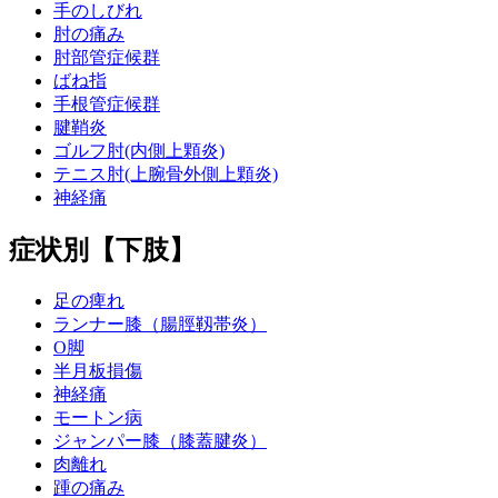
手のしびれ
肘の痛み
肘部管症候群
ばね指
手根管症候群
腱鞘炎
ゴルフ肘(内側上顆炎)
テニス肘(上腕骨外側上顆炎)
神経痛
症状別【下肢】
足の痺れ
ランナー膝（腸脛靱帯炎）
O脚
半月板損傷
神経痛
モートン病
ジャンパー膝（膝蓋腱炎）
肉離れ
踵の痛み