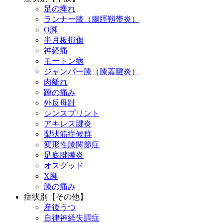
足の痺れ
ランナー膝（腸脛靱帯炎）
O脚
半月板損傷
神経痛
モートン病
ジャンパー膝（膝蓋腱炎）
肉離れ
踵の痛み
外反母趾
シンスプリント
アキレス腱炎
梨状筋症候群
変形性膝関節症
足底腱膜炎
オスグッド
X脚
膝の痛み
症状別【その他】
産後うつ
自律神経失調症