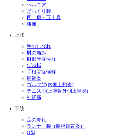
ヘルニア
ぎっくり腰
四十肩・五十肩
腰痛
上肢
手のしびれ
肘の痛み
肘部管症候群
ばね指
手根管症候群
腱鞘炎
ゴルフ肘(内側上顆炎)
テニス肘(上腕骨外側上顆炎)
神経痛
下肢
足の痺れ
ランナー膝（腸脛靱帯炎）
O脚