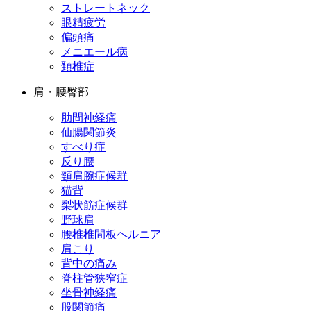
ストレートネック
眼精疲労
偏頭痛
メニエール病
頚椎症
肩・腰臀部
肋間神経痛
仙腸関節炎
すべり症
反り腰
頸肩腕症候群
猫背
梨状筋症候群
野球肩
腰椎椎間板ヘルニア
肩こり
背中の痛み
脊柱管狭窄症
坐骨神経痛
股関節痛