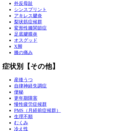
外反母趾
シンスプリント
アキレス腱炎
梨状筋症候群
変形性膝関節症
足底腱膜炎
オスグッド
X脚
膝の痛み
症状別【その他】
産後うつ
自律神経失調症
便秘
更年期障害
慢性疲労症候群
PMS（月経前症候群）
生理不順
むくみ
冷え性