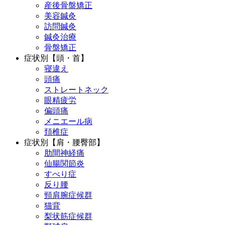
産後骨盤矯正
美容鍼灸
訪問鍼灸
鍼灸治療
骨盤矯正
症状別【頭・首】
寝違え
頭痛
ストレートネック
眼精疲労
偏頭痛
メニエール病
頚椎症
症状別【肩・腰臀部】
肋間神経痛
仙腸関節炎
すべり症
反り腰
頸肩腕症候群
猫背
梨状筋症候群