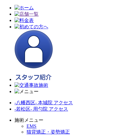
-八幡西区- 本城院 アクセス
-若松区- 用勺院 アクセス
施術メニュー
EMS
猫背矯正・姿勢矯正