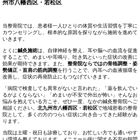
州市八幡西区・若松区
当整骨院では、患者様一人ひとりの体質や生活習慣を丁寧に
カウンセリングし、根本的な原因を探りながら施術を進めて
いきます。
とくに
鍼灸施術
は、自律神経を整え、耳や脳への血流を促進
することで、めまいや耳鳴り、吐き気といった症状の改善に
効果が期待できます。また、
整骨院ならではの骨格調整・姿
勢矯正・首肩の筋肉調整
を行うことで、内耳への血液循環を
改善し、症状の再発防止にもつなげていきます。
「病院で検査しても異常がないと言われた」「薬を飲んでい
るがよくならない」「めまいが不安で外出が怖い」そんなお
悩みを抱えている方こそ、ぜひ一度、なかの鍼灸整骨院へご
相談ください。
北九州市八幡西区・若松区
で地域密着の整骨
院として、多くの方のつらい症状に向き合ってきた経験があ
ります。
当院は土曜・祝日も診療しており、お忙しい方でも通いやす
い環境を整えております。メニエール病に関する不安や疑問