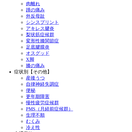
肉離れ
踵の痛み
外反母趾
シンスプリント
アキレス腱炎
梨状筋症候群
変形性膝関節症
足底腱膜炎
オスグッド
X脚
膝の痛み
症状別【その他】
産後うつ
自律神経失調症
便秘
更年期障害
慢性疲労症候群
PMS（月経前症候群）
生理不順
むくみ
冷え性