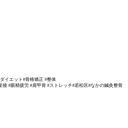
#ダイエット#骨格矯正 #整体
#産後 #眼精疲労 #肩甲骨 #ストレッチ#若松区#なかの鍼灸整骨