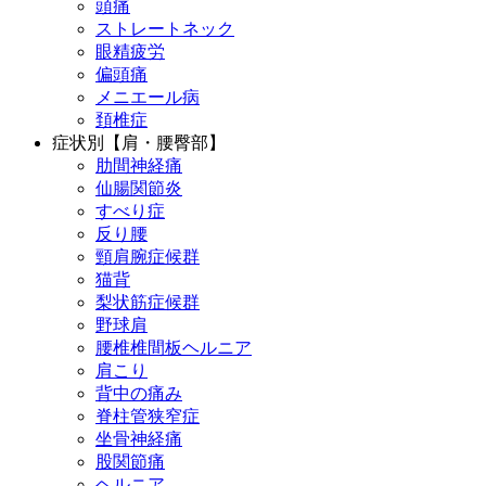
頭痛
ストレートネック
眼精疲労
偏頭痛
メニエール病
頚椎症
症状別【肩・腰臀部】
肋間神経痛
仙腸関節炎
すべり症
反り腰
頸肩腕症候群
猫背
梨状筋症候群
野球肩
腰椎椎間板ヘルニア
肩こり
背中の痛み
脊柱管狭窄症
坐骨神経痛
股関節痛
ヘルニア