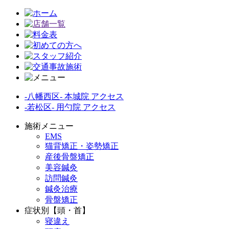
-八幡西区- 本城院 アクセス
-若松区- 用勺院 アクセス
施術メニュー
EMS
猫背矯正・姿勢矯正
産後骨盤矯正
美容鍼灸
訪問鍼灸
鍼灸治療
骨盤矯正
症状別【頭・首】
寝違え