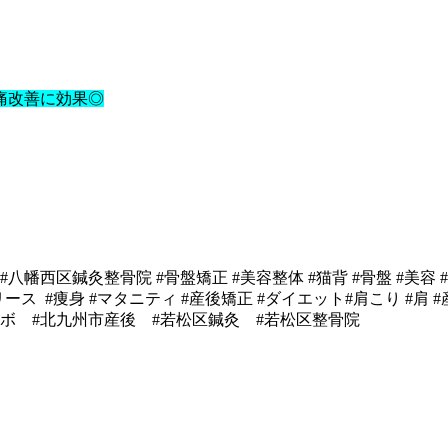
痛改善に効果◎
西区鍼灸整骨院 #骨盤矯正 #美容整体 #猫背 #骨盤 #美容 
リース #痩身 #マタニティ #産後矯正 #ダイエット#肩こり #肩 
ボ #北九州市産後 #若松区鍼灸 #若松区整骨院