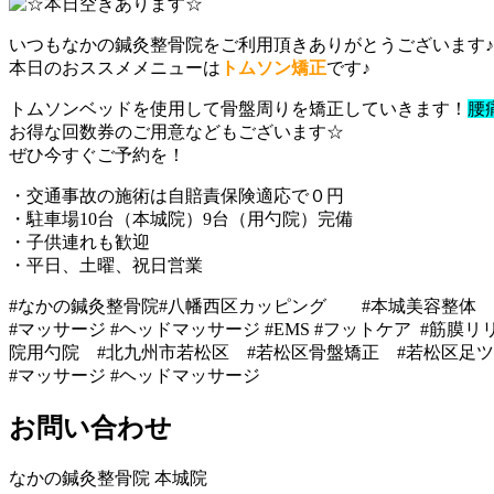
いつもなかの鍼灸整骨院をご利用頂きありがとうございます♪
本日のおススメメニューは
トムソン矯正
です♪
トムソンベッドを使用して骨盤周りを矯正していきます！
腰
お得な回数券のご用意などもございます☆
ぜひ今すぐご予約を！
・交通事故の施術は自賠責保険適応で０円
・駐車場10台（本城院）9台（用勺院）完備
・子供連れも歓迎
・平日、土曜、祝日営業
#なかの鍼灸整骨院#八幡西区カッピング #本城美容整体 #八幡
#マッサージ #ヘッドマッサージ #EMS #フットケア #筋膜リ
院用勺院 #北九州市若松区 #若松区骨盤矯正 #若松区足ツ
#マッサージ #ヘッドマッサージ
お問い合わせ
なかの鍼灸整骨院 本城院