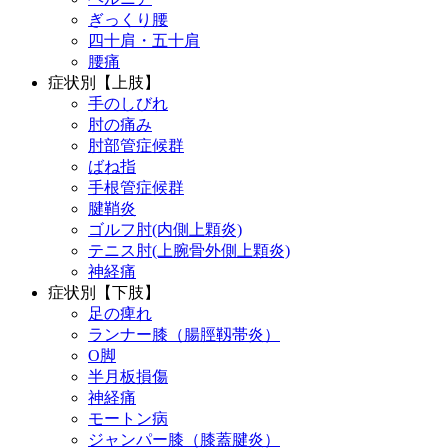
ぎっくり腰
四十肩・五十肩
腰痛
症状別【上肢】
手のしびれ
肘の痛み
肘部管症候群
ばね指
手根管症候群
腱鞘炎
ゴルフ肘(内側上顆炎)
テニス肘(上腕骨外側上顆炎)
神経痛
症状別【下肢】
足の痺れ
ランナー膝（腸脛靱帯炎）
O脚
半月板損傷
神経痛
モートン病
ジャンパー膝（膝蓋腱炎）