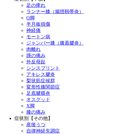
足の痺れ
ランナー膝（腸脛靱帯炎）
O脚
半月板損傷
神経痛
モートン病
ジャンパー膝（膝蓋腱炎）
肉離れ
踵の痛み
外反母趾
シンスプリント
アキレス腱炎
梨状筋症候群
変形性膝関節症
足底腱膜炎
オスグッド
X脚
膝の痛み
症状別【その他】
産後うつ
自律神経失調症