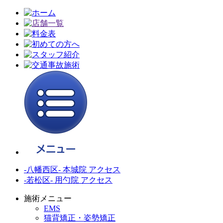
-八幡西区- 本城院 アクセス
-若松区- 用勺院 アクセス
施術メニュー
EMS
猫背矯正・姿勢矯正