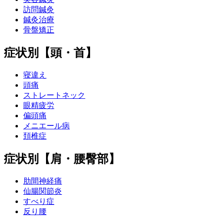
訪問鍼灸
鍼灸治療
骨盤矯正
症状別【頭・首】
寝違え
頭痛
ストレートネック
眼精疲労
偏頭痛
メニエール病
頚椎症
症状別【肩・腰臀部】
肋間神経痛
仙腸関節炎
すべり症
反り腰