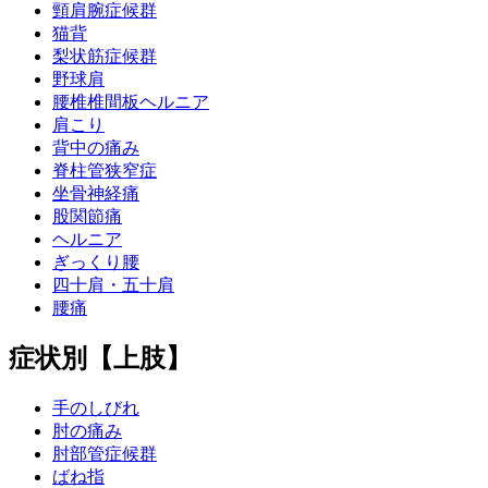
頸肩腕症候群
猫背
梨状筋症候群
野球肩
腰椎椎間板ヘルニア
肩こり
背中の痛み
脊柱管狭窄症
坐骨神経痛
股関節痛
ヘルニア
ぎっくり腰
四十肩・五十肩
腰痛
症状別【上肢】
手のしびれ
肘の痛み
肘部管症候群
ばね指