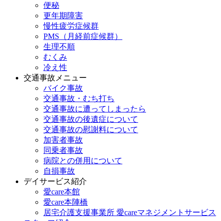
便秘
更年期障害
慢性疲労症候群
PMS（月経前症候群）
生理不順
むくみ
冷え性
交通事故メニュー
バイク事故
交通事故・むち打ち
交通事故に遭ってしまったら
交通事故の後遺症について
交通事故の慰謝料について
加害者事故
同乗者事故
病院との併用について
自損事故
デイサービス紹介
愛care本館
愛care本陣橋
居宅介護支援事業所 愛careマネジメントサービス