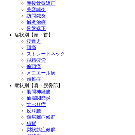
産後骨盤矯正
美容鍼灸
訪問鍼灸
鍼灸治療
骨盤矯正
症状別【頭・首】
寝違え
頭痛
ストレートネック
眼精疲労
偏頭痛
メニエール病
頚椎症
症状別【肩・腰臀部】
肋間神経痛
仙腸関節炎
すべり症
反り腰
頸肩腕症候群
猫背
梨状筋症候群