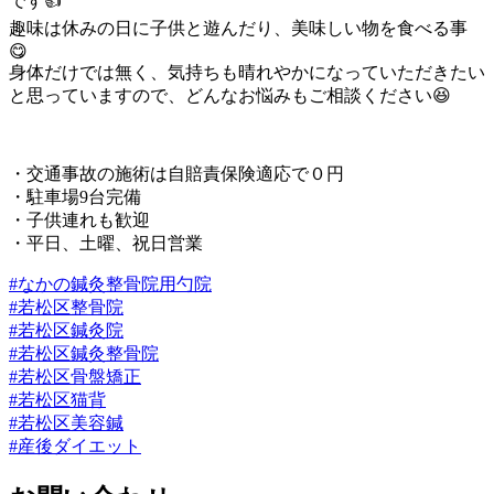
です👍
趣味は休みの日に子供と遊んだり、美味しい物を食べる事
😋
身体だけでは無く、気持ちも晴れやかになっていただきたい
と思っていますので、どんなお悩みもご相談ください😆
・交通事故の施術は自賠責保険適応で０円
・駐車場9台完備
・子供連れも歓迎
・平日、土曜、祝日営業
#なかの鍼灸整骨院用勺院
#若松区整骨院
#若松区鍼灸院
#若松区鍼灸整骨院
#若松区骨盤矯正
#若松区猫背
#若松区美容鍼
#産後ダイエット