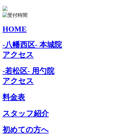
HOME
-八幡西区- 本城院
アクセス
-若松区- 用勺院
アクセス
料金表
スタッフ紹介
初めての方へ