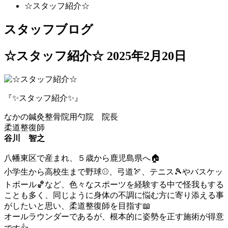
☆スタッフ紹介☆
スタッフブログ
☆スタッフ紹介☆
2025年2月20日
『✨スタッフ紹介✨』
なかの鍼灸整骨院用勺院 院長
柔道整復師
谷川 智之
八幡東区で産まれ、５歳から鹿児島県へ🏠
小学生から高校生まで野球⚾️、弓道🏹、テニス🎾やバスケッ
トボール🏀など、色々なスポーツを経験する中で怪我もする
ことも多く、同じように身体の不調に悩む方に寄り添える事
がしたいと思い、柔道整復師を目指す📖
オールラウンダーであるが、根本的に姿勢を正す施術が得意