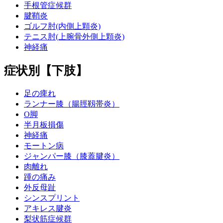
手根管症候群
腱鞘炎
ゴルフ肘(内側上顆炎)
テニス肘(上腕骨外側上顆炎)
神経痛
症状別【下肢】
足の痺れ
ランナー膝（腸脛靱帯炎）
O脚
半月板損傷
神経痛
モートン病
ジャンパー膝（膝蓋腱炎）
肉離れ
踵の痛み
外反母趾
シンスプリント
アキレス腱炎
梨状筋症候群