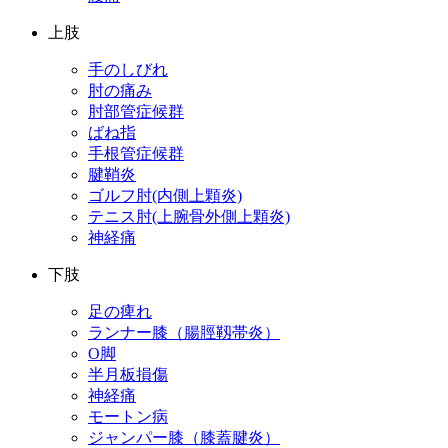
上肢
手のしびれ
肘の痛み
肘部管症候群
ばね指
手根管症候群
腱鞘炎
ゴルフ肘(内側上顆炎)
テニス肘(上腕骨外側上顆炎)
神経痛
下肢
足の痺れ
ランナー膝（腸脛靱帯炎）
O脚
半月板損傷
神経痛
モートン病
ジャンパー膝（膝蓋腱炎）