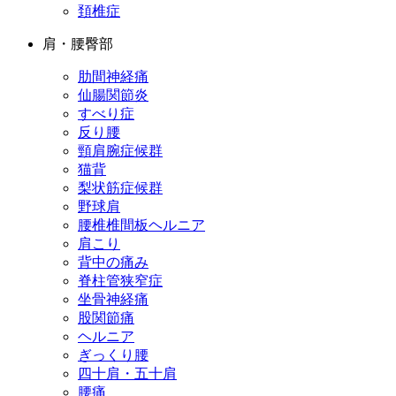
頚椎症
肩・腰臀部
肋間神経痛
仙腸関節炎
すべり症
反り腰
頸肩腕症候群
猫背
梨状筋症候群
野球肩
腰椎椎間板ヘルニア
肩こり
背中の痛み
脊柱管狭窄症
坐骨神経痛
股関節痛
ヘルニア
ぎっくり腰
四十肩・五十肩
腰痛