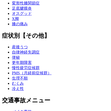
変形性膝関節症
足底腱膜炎
オスグッド
X脚
膝の痛み
症状別【その他】
産後うつ
自律神経失調症
便秘
更年期障害
慢性疲労症候群
PMS（月経前症候群）
生理不順
むくみ
冷え性
交通事故メニュー