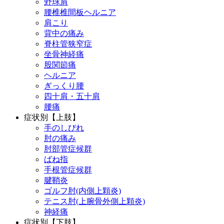
野球肩
腰椎椎間板ヘルニア
肩こり
背中の痛み
脊柱管狭窄症
坐骨神経痛
股関節痛
ヘルニア
ぎっくり腰
四十肩・五十肩
腰痛
症状別【上肢】
手のしびれ
肘の痛み
肘部管症候群
ばね指
手根管症候群
腱鞘炎
ゴルフ肘(内側上顆炎)
テニス肘(上腕骨外側上顆炎)
神経痛
症状別【下肢】