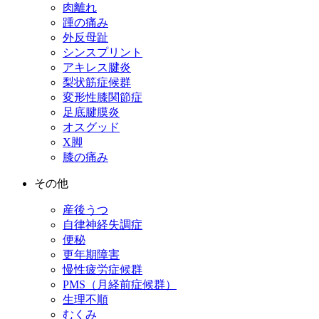
肉離れ
踵の痛み
外反母趾
シンスプリント
アキレス腱炎
梨状筋症候群
変形性膝関節症
足底腱膜炎
オスグッド
X脚
膝の痛み
その他
産後うつ
自律神経失調症
便秘
更年期障害
慢性疲労症候群
PMS（月経前症候群）
生理不順
むくみ