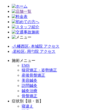
-八幡西区- 本城院 アクセス
-若松区- 用勺院 アクセス
施術メニュー
EMS
猫背矯正・姿勢矯正
産後骨盤矯正
美容鍼灸
訪問鍼灸
鍼灸治療
骨盤矯正
症状別【頭・首】
寝違え