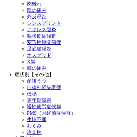
肉離れ
踵の痛み
外反母趾
シンスプリント
アキレス腱炎
梨状筋症候群
変形性膝関節症
足底腱膜炎
オスグッド
X脚
膝の痛み
症状別【その他】
産後うつ
自律神経失調症
便秘
更年期障害
慢性疲労症候群
PMS（月経前症候群）
生理不順
むくみ
冷え性