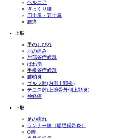
ヘルニア
ぎっくり腰
四十肩・五十肩
腰痛
上肢
手のしびれ
肘の痛み
肘部管症候群
ばね指
手根管症候群
腱鞘炎
ゴルフ肘(内側上顆炎)
テニス肘(上腕骨外側上顆炎)
神経痛
下肢
足の痺れ
ランナー膝（腸脛靱帯炎）
O脚