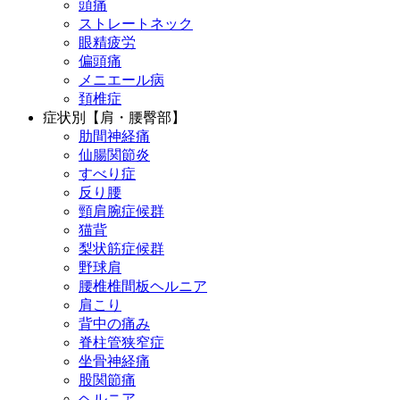
頭痛
ストレートネック
眼精疲労
偏頭痛
メニエール病
頚椎症
症状別【肩・腰臀部】
肋間神経痛
仙腸関節炎
すべり症
反り腰
頸肩腕症候群
猫背
梨状筋症候群
野球肩
腰椎椎間板ヘルニア
肩こり
背中の痛み
脊柱管狭窄症
坐骨神経痛
股関節痛
ヘルニア