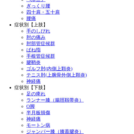
ぎっくり腰
四十肩・五十肩
腰痛
症状別【上肢】
手のしびれ
肘の痛み
肘部管症候群
ばね指
手根管症候群
腱鞘炎
ゴルフ肘(内側上顆炎)
テニス肘(上腕骨外側上顆炎)
神経痛
症状別【下肢】
足の痺れ
ランナー膝（腸脛靱帯炎）
O脚
半月板損傷
神経痛
モートン病
ジャンパー膝（膝蓋腱炎）