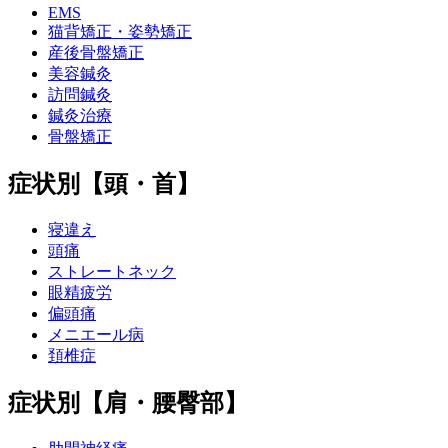
EMS
猫背矯正・姿勢矯正
産後骨盤矯正
美容鍼灸
訪問鍼灸
鍼灸治療
骨盤矯正
症状別【頭・首】
寝違え
頭痛
ストレートネック
眼精疲労
偏頭痛
メニエール病
頚椎症
症状別【肩・腰臀部】