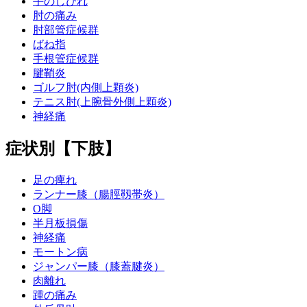
手のしびれ
肘の痛み
肘部管症候群
ばね指
手根管症候群
腱鞘炎
ゴルフ肘(内側上顆炎)
テニス肘(上腕骨外側上顆炎)
神経痛
症状別【下肢】
足の痺れ
ランナー膝（腸脛靱帯炎）
O脚
半月板損傷
神経痛
モートン病
ジャンパー膝（膝蓋腱炎）
肉離れ
踵の痛み