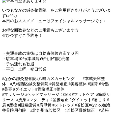
いつもなかの鍼灸整骨院 をご利用頂きありがとうございま
す(#^^#)
本日のおススメメニューはフェイシャルマッサージです♪
お得な回数券などのご用意もございます☆
ぜひ今すぐご予約を！
・交通事故の施術は自賠責保険適応で０円
・駐車場10台(本城院)9台(用勺院)完備
・子供連れも歓迎
・平日、土曜、祝日営業
#なかの鍼灸整骨院#八幡西区カッピング #本城美容整
体 #八幡西区鍼灸整骨院 #骨盤矯正 #美容整体 #猫背 #骨盤
#美容 #ダイエット#骨格矯正 #整体
#マッサージ #ヘッドマッサージ #EMS #フットケア #筋膜リ
リース #痩身 #マタニティ #産後矯正 #ダイエット#肩こり #
肩 #産後 #眼精疲労 #肩甲骨 #ストレッチ#若松区#なかの鍼灸
整骨院用勺院 #北九州市若松区 #若松区骨盤矯正 #若松