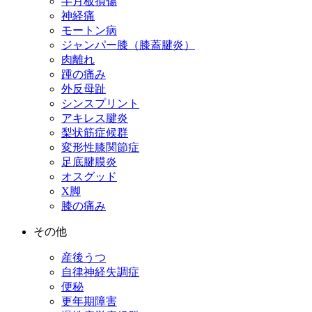
半月板損傷
神経痛
モートン病
ジャンパー膝（膝蓋腱炎）
肉離れ
踵の痛み
外反母趾
シンスプリント
アキレス腱炎
梨状筋症候群
変形性膝関節症
足底腱膜炎
オスグッド
X脚
膝の痛み
その他
産後うつ
自律神経失調症
便秘
更年期障害