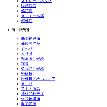
ストレートネック
眼精疲労
偏頭痛
メニエール病
頚椎症
肩・腰臀部
肋間神経痛
仙腸関節炎
すべり症
反り腰
頸肩腕症候群
猫背
梨状筋症候群
野球肩
腰椎椎間板ヘルニア
肩こり
背中の痛み
脊柱管狭窄症
坐骨神経痛
股関節痛