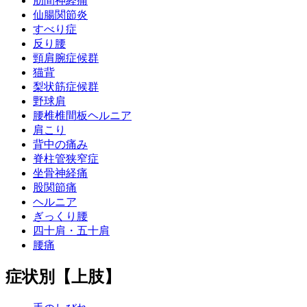
肋間神経痛
仙腸関節炎
すべり症
反り腰
頸肩腕症候群
猫背
梨状筋症候群
野球肩
腰椎椎間板ヘルニア
肩こり
背中の痛み
脊柱管狭窄症
坐骨神経痛
股関節痛
ヘルニア
ぎっくり腰
四十肩・五十肩
腰痛
症状別【上肢】