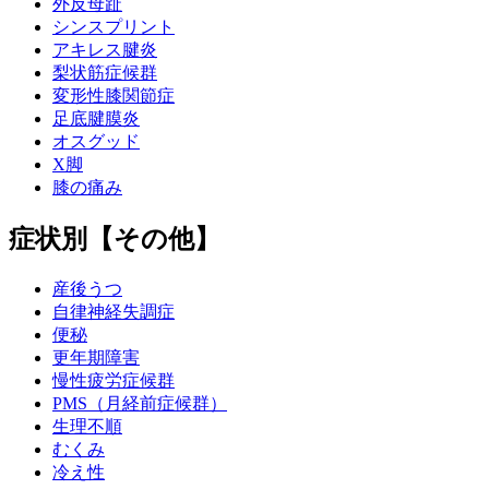
外反母趾
シンスプリント
アキレス腱炎
梨状筋症候群
変形性膝関節症
足底腱膜炎
オスグッド
X脚
膝の痛み
症状別【その他】
産後うつ
自律神経失調症
便秘
更年期障害
慢性疲労症候群
PMS（月経前症候群）
生理不順
むくみ
冷え性